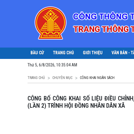
BẦU CỬ
TRANG CHỦ
GIỚI THIỆU
VĂN BẢN - T
Thứ 5, 6/8/2026, 10:35:05 AM
TRANG CHỦ
CHUYÊN MỤC
CÔNG KHAI NGÂN SÁCH
CÔNG BỐ CÔNG KHAI SỐ LIỆU ĐIỀU CHỈNH, BỔ SUNG DỰ TOÁN NGÂN SÁCH NHÀ NƯỚC NĂM 2025
(LẦN 2) TRÌNH HỘI ĐỒNG NHÂN DÂN XÃ