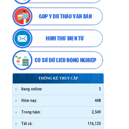
THỐNG KÊ TRUY CẬP
Đang online:
3
Hôm nay:
448
Trong tuần:
2,549
Tất cả:
116,125