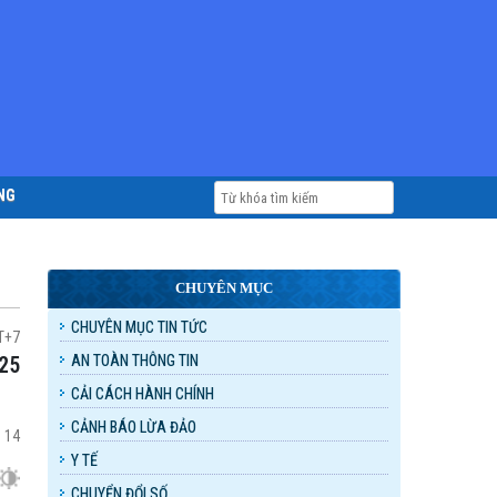
NG
CHUYÊN MỤC
CHUYÊN MỤC TIN TỨC
T+7
AN TOÀN THÔNG TIN
CẢI CÁCH HÀNH CHÍNH
CẢNH BÁO LỪA ĐẢO
:
14
Y TẾ
CHUYỂN ĐỔI SỐ