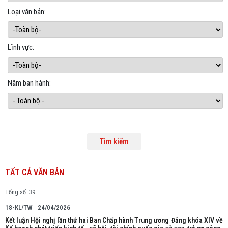
Loại văn bản:
Lĩnh vực:
Năm ban hành:
TẤT CẢ VĂN BẢN
Tổng số: 39
18-KL/TW
24/04/2026
Kết luận Hội nghị lần thứ hai Ban Chấp hành Trung ương Đảng khóa XIV về