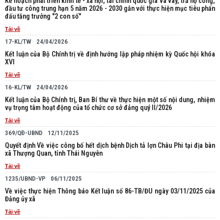
Kế hoạch phát triển kinh tế - xã hội, tài chính quốc gia và vay, trả nợ công,
đầu tư công trung hạn 5 năm 2026 - 2030 gắn với thực hiện mục tiêu phấn
đấu tăng trưởng "2 con số"
Tải về
17-KL/TW
24/04/2026
Kết luận của Bộ Chính trị về định hướng lập pháp nhiệm kỳ Quốc hội khóa
XVI
Tải về
16-KL/TW
24/04/2026
Kết luận của Bộ Chính trị, Ban Bí thư về thực hiện một số nội dung, nhiệm
vụ trọng tâm hoạt động của tổ chức cơ sở đảng quý II/2026
Tải về
369/QĐ-UBND
12/11/2025
Quyết định Về việc công bố hết dịch bệnh Dịch tả lợn Châu Phi tại địa bàn
xã Thượng Quan, tỉnh Thái Nguyên
Tải về
1235/UBND-VP
06/11/2025
Về việc thực hiện Thông báo Kết luận số 86-TB/ĐU ngày 03/11/2025 của
Đảng ủy xã
Tải về