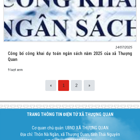
14/07/2025
Công bố công khai dự toán ngân sách năm 2025 của xã Thượng
Quan
9 lượt xem
«
»
1
2
TRANG THÔNG TIN ĐIỆN TỬ XÃ THƯỢNG QUAN
Cơ quan chủ quản: UBND XÃ THƯỢNG QUAN
Địa chỉ: Thôn Nà Ngần, xã Thượng Quan, tỉnh Thái Nguyên