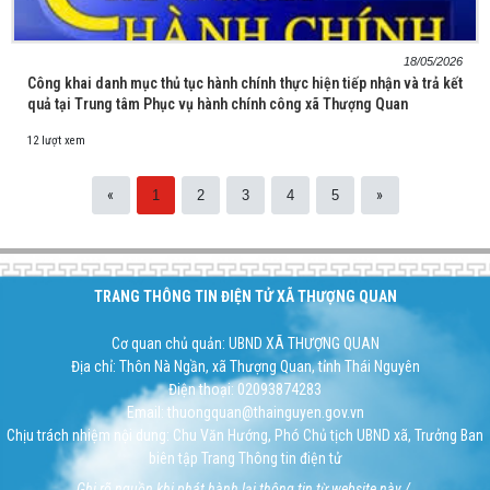
18/05/2026
Công khai danh mục thủ tục hành chính thực hiện tiếp nhận và trả kết
quả tại Trung tâm Phục vụ hành chính công xã Thượng Quan
12 lượt xem
«
»
1
2
3
4
5
TRANG THÔNG TIN ĐIỆN TỬ XÃ THƯỢNG QUAN
Cơ quan chủ quản: UBND XÃ THƯỢNG QUAN
Địa chỉ: Thôn Nà Ngần, xã Thượng Quan, tỉnh Thái Nguyên
Điện thoại: 02093874283
Email: thuongquan@thainguyen.gov.vn
Chịu trách nhiệm nội dung: Chu Văn Hướng, Phó Chủ tịch UBND xã, Trưởng Ban
biên tập Trang Thông tin điện tử
Ghi rõ nguồn khi phát hành lại thông tin từ website này./.