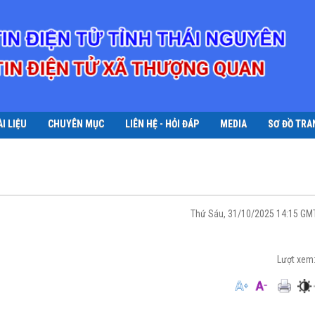
ÀI LIỆU
CHUYÊN MỤC
LIÊN HỆ - HỎI ĐÁP
MEDIA
SƠ ĐỒ TRA
Thứ Sáu, 31/10/2025 14:15 G
Lượt xem