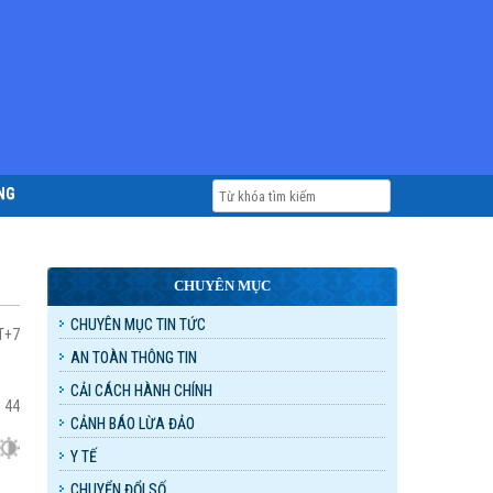
NG
CHUYÊN MỤC
CHUYÊN MỤC TIN TỨC
MT+7
AN TOÀN THÔNG TIN
CẢI CÁCH HÀNH CHÍNH
:
44
CẢNH BÁO LỪA ĐẢO
Y TẾ
CHUYỂN ĐỔI SỐ