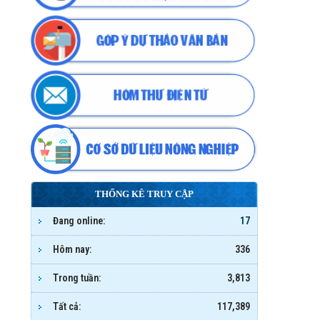
THỐNG KÊ TRUY CẬP
Đang online:
17
Hôm nay:
336
Trong tuần:
3,813
Tất cả:
117,389