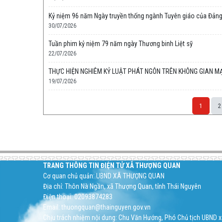
Kỷ niệm 96 năm Ngày truyền thống ngành Tuyên giáo của Đảng
30/07/2026
Tuần phim kỷ niệm 79 năm ngày Thương binh Liệt sỹ
22/07/2026
THỰC HIỆN NGHIÊM KỶ LUẬT PHÁT NGÔN TRÊN KHÔNG GIAN MẠ
19/07/2026
1
2
Space;
TRANG THÔNG TIN ĐIỆN TỬ XÃ THƯỢNG QUAN
Cơ quan chủ quản: UBND XÃ THƯỢNG QUAN
Địa chỉ: Thôn Nà Ngần, xã Thượng Quan, tỉnh Thái Nguyên
Điện thoại: 02093874283
Email: thuongquan@thainguyen.gov.vn
Chịu trách nhiệm nội dung: Chu Văn Hướng, Phó Chủ tịch UBND xã