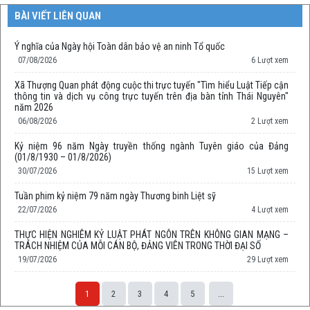
BÀI VIẾT LIÊN QUAN
Ý nghĩa của Ngày hội Toàn dân bảo vệ an ninh Tổ quốc
07/08/2026
6 Lượt xem
Xã Thượng Quan phát động cuộc thi trực tuyến "Tìm hiểu Luật Tiếp cận
thông tin và dịch vụ công trực tuyến trên địa bàn tỉnh Thái Nguyên"
năm 2026
06/08/2026
2 Lượt xem
Kỷ niệm 96 năm Ngày truyền thống ngành Tuyên giáo của Đảng
(01/8/1930 – 01/8/2026)
30/07/2026
15 Lượt xem
Tuần phim kỷ niệm 79 năm ngày Thương binh Liệt sỹ
22/07/2026
4 Lượt xem
THỰC HIỆN NGHIÊM KỶ LUẬT PHÁT NGÔN TRÊN KHÔNG GIAN MẠNG –
TRÁCH NHIỆM CỦA MỖI CÁN BỘ, ĐẢNG VIÊN TRONG THỜI ĐẠI SỐ
19/07/2026
29 Lượt xem
1
2
3
4
5
...