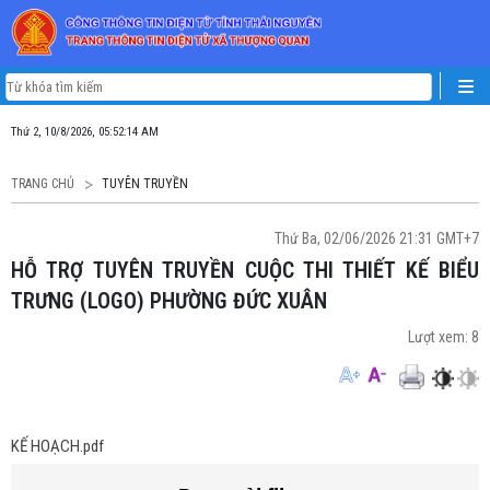
Thứ 2, 10/8/2026, 05:52:15 AM
TRANG CHỦ
TUYÊN TRUYỀN
Thứ Ba, 02/06/2026 21:31 GMT+7
HỖ TRỢ TUYÊN TRUYỀN CUỘC THI THIẾT KẾ BIỂU
TRƯNG (LOGO) PHƯỜNG ĐỨC XUÂN
Lượt xem:
8
KẾ HOẠCH.pdf