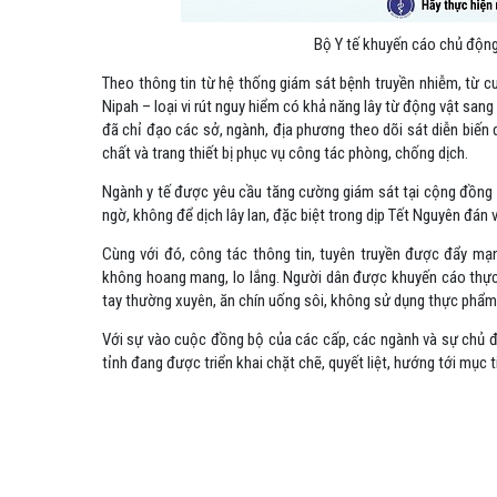
Bộ Y tế khuyến cáo chủ động
Theo thông tin từ hệ thống giám sát bệnh truyền nhiễm, từ c
Nipah – loại vi rút nguy hiểm có khả năng lây từ động vật sang
đã chỉ đạo các sở, ngành, địa phương theo dõi sát diễn biến
chất và trang thiết bị phục vụ công tác phòng, chống dịch.
Ngành y tế được yêu cầu tăng cường giám sát tại cộng đồng v
ngờ, không để dịch lây lan, đặc biệt trong dịp Tết Nguyên đán
Cùng với đó, công tác thông tin, tuyên truyền được đẩy m
không hoang mang, lo lắng. Người dân được khuyến cáo thực
tay thường xuyên, ăn chín uống sôi, không sử dụng thực phẩm
Với sự vào cuộc đồng bộ của các cấp, các ngành và sự chủ độ
tỉnh đang được triển khai chặt chẽ, quyết liệt, hướng tới mục 