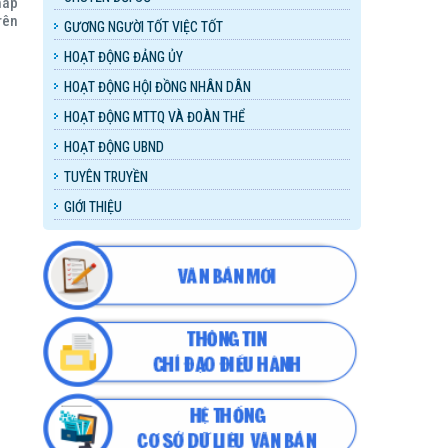
háp
rên
GƯƠNG NGƯỜI TỐT VIỆC TỐT
HOẠT ĐỘNG ĐẢNG ỦY
HOẠT ĐỘNG HỘI ĐỒNG NHÂN DÂN
HOẠT ĐỘNG MTTQ VÀ ĐOÀN THỂ
HOẠT ĐỘNG UBND
TUYÊN TRUYỀN
GIỚI THIỆU