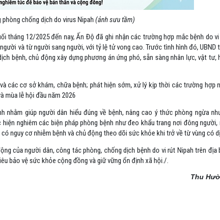
 phòng chống dịch do virus Nipah
(ảnh sưu tầm)
uối tháng 12/2025 đến nay, Ấn Độ đã ghi nhận các trường hợp mắc bệnh do vi 
 người và từ người sang người, với tỷ lệ tử vong cao. Trước tình hình đó, UBND 
 dịch bệnh, chủ động xây dựng phương án ứng phó, sẵn sàng nhân lực, vật tư,
à các cơ sở khám, chữa bệnh; phát hiện sớm, xử lý kịp thời các trường hợp n
 và mùa lễ hội đầu năm 2026
ạnh nhằm giúp người dân hiểu đúng về bệnh, nâng cao ý thức phòng ngừa nh
 hiện nghiêm các biện pháp phòng bệnh như đeo khẩu trang nơi đông người, 
 có nguy cơ nhiễm bệnh và chủ động theo dõi sức khỏe khi trở về từ vùng có d
ng của người dân, công tác phòng, chống dịch bệnh do vi rút Nipah trên địa 
tiêu bảo vệ sức khỏe cộng đồng và giữ vững ổn định xã hội./.
Thu Hư