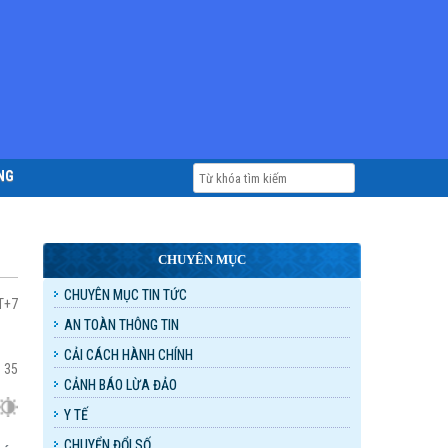
NG
CHUYÊN MỤC
CHUYÊN MỤC TIN TỨC
MT+7
AN TOÀN THÔNG TIN
CẢI CÁCH HÀNH CHÍNH
:
35
CẢNH BÁO LỪA ĐẢO
Y TẾ
CHUYỂN ĐỔI SỐ