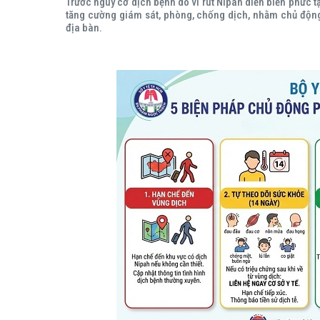
Trước nguy cơ dịch bệnh do vi rút Nipah diễn biến phức tạ
tăng cường giám sát, phòng, chống dịch, nhằm chủ động
địa bàn.