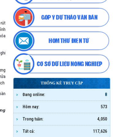
rút
tỉnh
 hóa
ghi
ưng
rửa
ịch
THỐNG KÊ TRUY CẬP
bàn
Đang online:
8
Hôm nay:
573
ờng
Trong tuần:
4,050
Tất cả:
117,626