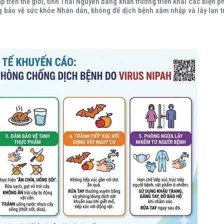
p trên thế giới, tỉnh Thái Nguyên đang khẩn trương triển khai các biện p
 bảo vệ sức khỏe Nhân dân, không để dịch bệnh xâm nhập và lây lan t