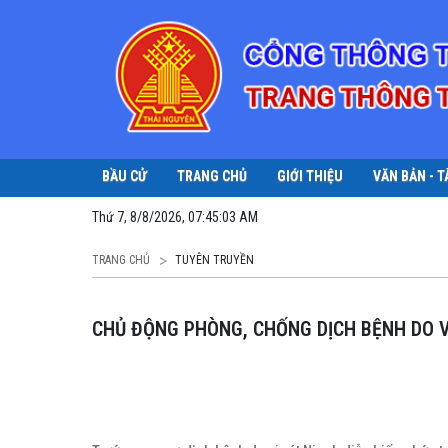
BẦU CỬ
TRANG CHỦ
GIỚI THIỆU
VĂN BẢN - T
Thứ 7, 8/8/2026, 07:45:03 AM
TRANG CHỦ
TUYÊN TRUYỀN
CHỦ ĐỘNG PHÒNG, CHỐNG DỊCH BỆNH DO V