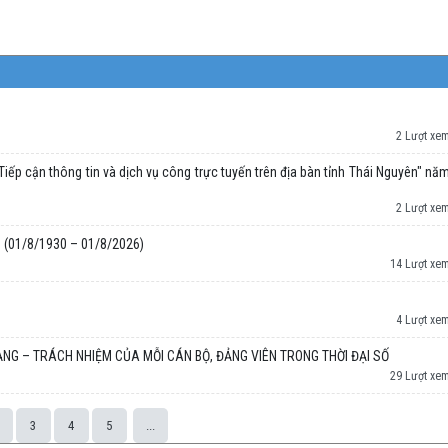
2 Lượt xe
iếp cận thông tin và dịch vụ công trực tuyến trên địa bàn tỉnh Thái Nguyên" nă
2 Lượt xe
 (01/8/1930 – 01/8/2026)
14 Lượt xe
4 Lượt xe
NG – TRÁCH NHIỆM CỦA MỖI CÁN BỘ, ĐẢNG VIÊN TRONG THỜI ĐẠI SỐ
29 Lượt xe
3
4
5
...