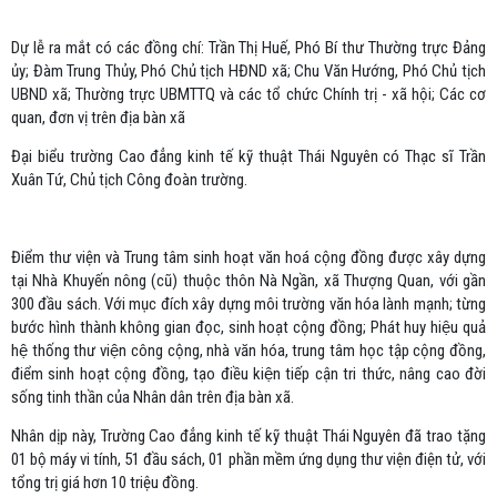
Dự lễ ra mắt có các đồng chí: Trần Thị Huế, Phó Bí thư Thường trực Đảng
ủy; Đàm Trung Thủy, Phó Chủ tịch HĐND xã; Chu Văn Hướng, Phó Chủ tịch
UBND xã; Thường trực UBMTTQ và các tổ chức Chính trị - xã hội; Các cơ
quan, đơn vị trên địa bàn xã
Đại biểu trường Cao đẳng kinh tế kỹ thuật Thái Nguyên có Thạc sĩ Trần
Xuân Tứ, Chủ tịch Công đoàn trường.
Điểm thư viện và Trung tâm sinh hoạt văn hoá cộng đồng được xây dựng
tại Nhà Khuyến nông (cũ) thuộc thôn Nà Ngần, xã Thượng Quan, với gần
300 đầu sách. Với mục đích xây dựng môi trường văn hóa lành mạnh; từng
bước hình thành không gian đọc, sinh hoạt cộng đồng; Phát huy hiệu quả
hệ thống thư viện công cộng, nhà văn hóa, trung tâm học tập cộng đồng,
điểm sinh hoạt cộng đồng, tạo điều kiện tiếp cận tri thức, nâng cao đời
sống tinh thần của Nhân dân trên địa bàn xã.
Nhân dịp này, Trường Cao đẳng kinh tế kỹ thuật Thái Nguyên đã trao tặng
01 bộ máy vi tính, 51 đầu sách, 01 phần mềm ứng dụng thư viện điện tử, với
tổng trị giá hơn 10 triệu đồng.