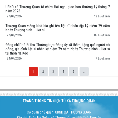
UBND xã Thượng Quan tổ chức Hội nghị giao ban thường kỳ tháng 7
năm 2026
27/07/2026
12 Lượt xem
Thượng Quan viếng Nhà bia ghi tên liệt sĩ nhân dịp kỷ niệm 79 năm
Ngày Thương binh – Liệt sĩ
27/07/2026
85 Lượt xem
Đồng chí Phó Bí thư Thường trực Đảng ủy xã thăm, tặng quà người có
công, gia đình liệt sĩ nhân kỷ niệm 79 năm Ngày Thương binh - Liệt sĩ
tại thôn Nà Kéo
24/07/2026
7 Lượt xem
1
2
3
4
5
...
Space;
TRANG THÔNG TIN ĐIỆN TỬ XÃ THƯỢNG QUAN
Cơ quan chủ quản: UBND XÃ THƯỢNG QUAN
Địa chỉ: Thôn Nà Ngần, xã Thượng Quan, tỉnh Thái Nguyên