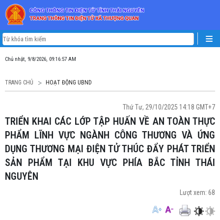
Chủ nhật, 9/8/2026, 09:16:57 AM
TRANG CHỦ
HOẠT ĐỘNG UBND
Thứ Tư, 29/10/2025 14:18 GMT+7
TRIỂN KHAI CÁC LỚP TẬP HUẤN VỀ AN TOÀN THỰC
PHẨM LĨNH VỰC NGÀNH CÔNG THƯƠNG VÀ ỨNG
DỤNG THƯƠNG MẠI ĐIỆN TỬ THÚC ĐẨY PHÁT TRIỂN
SẢN PHẨM TẠI KHU VỰC PHÍA BẮC TỈNH THÁI
NGUYÊN
Lượt xem:
68