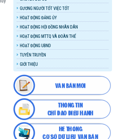
huy
GƯƠNG NGƯỜI TỐT VIỆC TỐT
HOẠT ĐỘNG ĐẢNG ỦY
HOẠT ĐỘNG HỘI ĐỒNG NHÂN DÂN
HOẠT ĐỘNG MTTQ VÀ ĐOÀN THỂ
HOẠT ĐỘNG UBND
TUYÊN TRUYỀN
GIỚI THIỆU