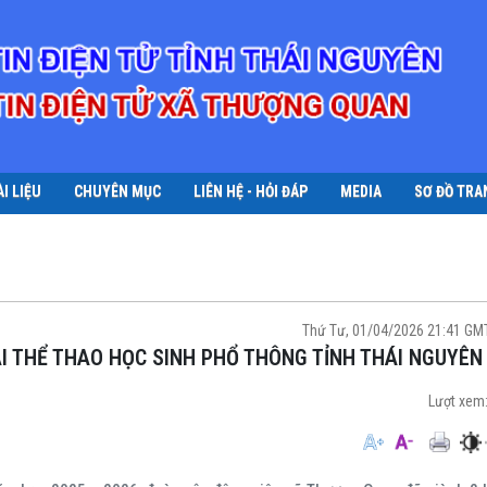
ÀI LIỆU
CHUYÊN MỤC
LIÊN HỆ - HỎI ĐÁP
MEDIA
SƠ ĐỒ TRA
Thứ Tư, 01/04/2026 21:41 GM
ẢI THỂ THAO HỌC SINH PHỔ THÔNG TỈNH THÁI NGUYÊN
Lượt xem