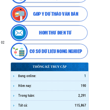
 02
THỐNG KÊ TRUY CẬP
Đang online:
1
Hôm nay:
190
Trong tuần:
2,291
Tất cả:
115,867