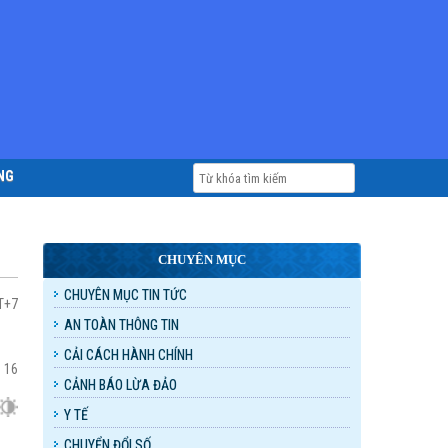
NG
CHUYÊN MỤC
CHUYÊN MỤC TIN TỨC
T+7
AN TOÀN THÔNG TIN
CẢI CÁCH HÀNH CHÍNH
:
16
CẢNH BÁO LỪA ĐẢO
Y TẾ
CHUYỂN ĐỔI SỐ