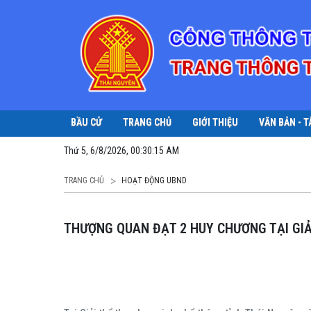
BẦU CỬ
TRANG CHỦ
GIỚI THIỆU
VĂN BẢN - T
Thứ 5, 6/8/2026, 00:30:16 AM
TRANG CHỦ
HOẠT ĐỘNG UBND
THƯỢNG QUAN ĐẠT 2 HUY CHƯƠNG TẠI GI