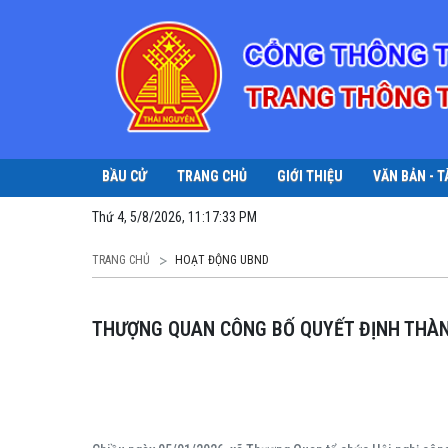
BẦU CỬ
TRANG CHỦ
GIỚI THIỆU
VĂN BẢN - T
Thứ 4, 5/8/2026, 11:17:34 PM
TRANG CHỦ
HOẠT ĐỘNG UBND
THƯỢNG QUAN CÔNG BỐ QUYẾT ĐỊNH THÀN