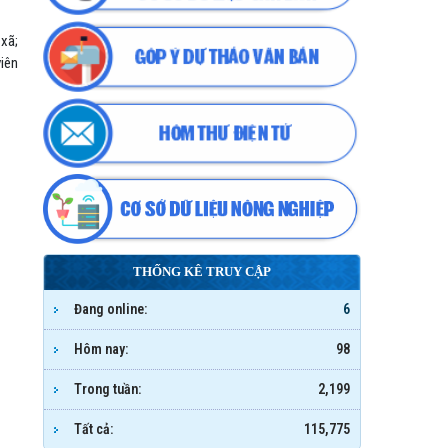
 xã;
viên
THỐNG KÊ TRUY CẬP
Đang online:
6
Hôm nay:
98
Trong tuần:
2,199
Tất cả:
115,775