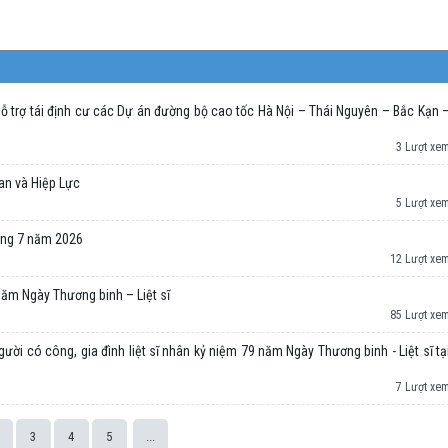
 trợ tái định cư các Dự án đường bộ cao tốc Hà Nội – Thái Nguyên – Bắc Kạn 
3 Lượt xe
an và Hiệp Lực
5 Lượt xe
áng 7 năm 2026
12 Lượt xe
 năm Ngày Thương binh – Liệt sĩ
85 Lượt xe
ời có công, gia đình liệt sĩ nhân kỷ niệm 79 năm Ngày Thương binh - Liệt sĩ tạ
7 Lượt xe
3
4
5
...