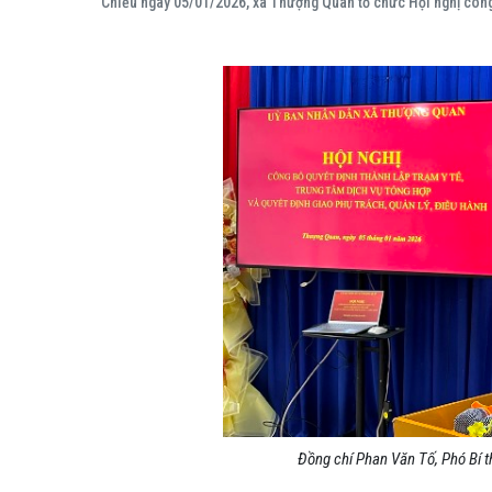
Chiều ngày 05/01/2026
, xã
Thượng Quan
tổ chức Hội nghị công
Đồng chí
Phan Văn Tố
, Phó Bí 