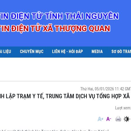
ÀI LIỆU
CHUYÊN MỤC
LIÊN HỆ - HỎI ĐÁP
MEDIA
SƠ ĐỒ TRA
Thứ Hai, 05/01/2026 11:42 G
H LẬP TRẠM Y TẾ, TRUNG TÂM DỊCH VỤ TỔNG HỢP XÃ
Lượt xem