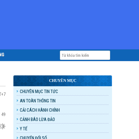
NG
CHUYÊN MỤC
CHUYÊN MỤC TIN TỨC
MT+7
AN TOÀN THÔNG TIN
CẢI CÁCH HÀNH CHÍNH
:
49
CẢNH BÁO LỪA ĐẢO
Y TẾ
CHUYỂN ĐỔI SỐ