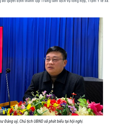
 bố quyết định thành lập Trung tâm dịch vụ tổng hợp, Trạm Y tế xã.
thư Đảng uỷ, Chủ tịch UBND xã phát biểu tại hội nghị.