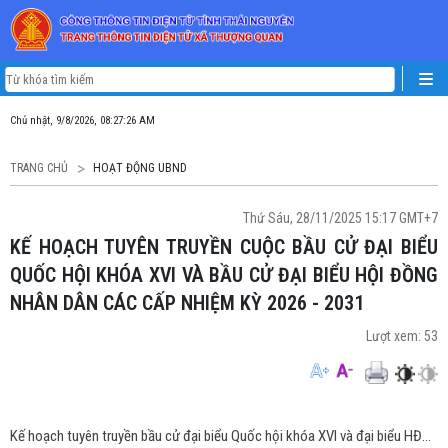
Chủ nhật, 9/8/2026, 08:27:26 AM
TRANG CHỦ
HOẠT ĐỘNG UBND
Thứ Sáu, 28/11/2025 15:17 GMT+7
KẾ HOẠCH TUYÊN TRUYỀN CUỘC BẦU CỬ ĐẠI BIỂU
QUỐC HỘI KHÓA XVI VÀ BẦU CỬ ĐẠI BIỂU HỘI ĐỒNG
NHÂN DÂN CÁC CẤP NHIỆM KỲ 2026 - 2031
Lượt xem:
53
Kế hoạch tuyên truyền bầu cử đại biểu Quốc hội khóa XVI và đại biểu HĐND các cấp nhiệm kỳ 2026-2031.signed.signed.pdf