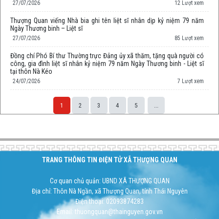
27/07/2026
12 Lượt xem
Thượng Quan viếng Nhà bia ghi tên liệt sĩ nhân dịp kỷ niệm 79 năm
Ngày Thương binh – Liệt sĩ
27/07/2026
85 Lượt xem
Đồng chí Phó Bí thư Thường trực Đảng ủy xã thăm, tặng quà người có
công, gia đình liệt sĩ nhân kỷ niệm 79 năm Ngày Thương binh - Liệt sĩ
tại thôn Nà Kéo
24/07/2026
7 Lượt xem
1
2
3
4
5
...
Space;
TRANG THÔNG TIN ĐIỆN TỬ XÃ THƯỢNG QUAN
Cơ quan chủ quản: UBND XÃ THƯỢNG QUAN
Địa chỉ: Thôn Nà Ngần, xã Thượng Quan, tỉnh Thái Nguyên
Điện thoại: 02093874283
Email: thuongquan@thainguyen.gov.vn