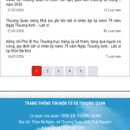
năm 2026
27/07/2026
12 Lượt xem
Thượng Quan viếng Nhà bia ghi tên liệt sĩ nhân dịp kỷ niệm 79 năm
Ngày Thương binh – Liệt sĩ
27/07/2026
85 Lượt xem
Đồng chí Phó Bí thư Thường trực Đảng ủy xã thăm, tặng quà người có
công, gia đình liệt sĩ nhân kỷ niệm 79 năm Ngày Thương binh - Liệt sĩ
tại thôn Nà Kéo
24/07/2026
7 Lượt xem
1
2
3
4
5
...
Space;
TRANG THÔNG TIN ĐIỆN TỬ XÃ THƯỢNG QUAN
Cơ quan chủ quản: UBND XÃ THƯỢNG QUAN
Địa chỉ: Thôn Nà Ngần, xã Thượng Quan, tỉnh Thái Nguyên
Điện thoại: 02093874283