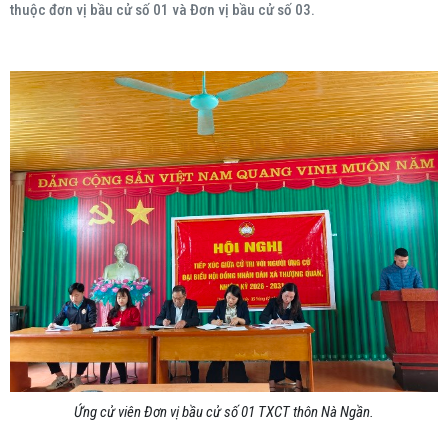
thuộc đơn vị bầu cử số 01 và Đơn vị bầu cử số 03.
Ứng cử viên Đơn vị bầu cử số 01 TXCT thôn Nà Ngần.