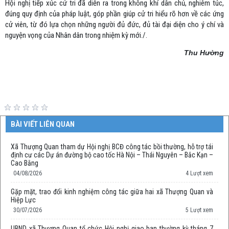
Hội nghị tiếp xúc cử tri đã diễn ra trong không khí dân chủ, nghiêm túc,
đúng quy định của pháp luật, góp phần giúp cử tri hiểu rõ hơn về các ứng
cử viên, từ đó lựa chọn những người đủ đức, đủ tài đại diện cho ý chí và
nguyện vọng của Nhân dân trong nhiệm kỳ mới./.
Thu Hường
BÀI VIẾT LIÊN QUAN
Xã Thượng Quan tham dự Hội nghị BCĐ công tác bồi thường, hỗ trợ tái
định cư các Dự án đường bộ cao tốc Hà Nội – Thái Nguyên – Bắc Kạn –
Cao Bằng
04/08/2026
4 Lượt xem
Gặp mặt, trao đổi kinh nghiệm công tác giữa hai xã Thượng Quan và
Hiệp Lực
30/07/2026
5 Lượt xem
UBND xã Thượng Quan tổ chức Hội nghị giao ban thường kỳ tháng 7