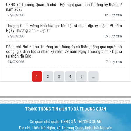
UBND xã Thượng Quan tổ chức Hội nghị giao ban thường kỳ tháng 7
năm 2026
27/07/2026
12 Lượt xem
Thượng Quan viếng Nhà bia ghi tên liệt sĩ nhân dịp kỷ niệm 79 năm
Ngày Thương binh – Liệt sĩ
27/07/2026
85 Lượt xem
Đồng chí Phó Bí thư Thường trực Đảng ủy xã thăm, tặng quà người có
công, gia đình liệt sĩ nhân kỷ niệm 79 năm Ngày Thương binh - Liệt sĩ
tại thôn Nà Kéo
24/07/2026
7 Lượt xem
1
2
3
4
5
...
Space;
TRANG THÔNG TIN ĐIỆN TỬ XÃ THƯỢNG QUAN
Cơ quan chủ quản: UBND XÃ THƯỢNG QUAN
Địa chỉ: Thôn Nà Ngần, xã Thượng Quan, tỉnh Thái Nguyên