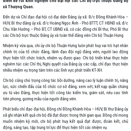
điểm để rút kinh nghiệm cho Đại hội các Chi bộ trực thuộc Đảng bộ
xã Thượng Quan.
Đến dự và Chỉ đạo đại hội có đại diện Đảng ủy xã: Đ/c Đồng Khánh Hòa –
HUV, Bí thư đảng ủy xã; đ/c Hoàng Ngọc Ánh - Phó BTTT, CT HĐND xã; đ/c
Chu Văn Hướng – Phó BT, CT UBND xã; có các đồng chí Bí thư, Phó Bí thư
các Chi bộ trực thuộc Đảng ủy và toàn thể đảng viên Chi bộ Thuận Hưng
Nhiệm kỳ vừa qua, chi ủy chi bộ Thuận Hưng luôn phát huy vai trò hạt nhân
chính trị của tổ chức đảng, lãnh đạo đội ngũ đảng viên, người lao động
thực hiện tốt chức trách, nhiệm vụ được giao. Chi bộ triển khai thực hiện
nghiêm túc các Chỉ thị, Nghị quyết của Đảng ủy các cấp, chỉ đạo thực hiện
nhiều nhiệm vụ trọng tâm trên các lĩnh vực phát triển KT-XH.
Chi bộ cũng chú trọng công tác bồi dưỡng, nâng cao lý luận chính trị, năng
lực, sức chiến đấu của tổ chức cơ sở đảng, xem xét, kết nạp quần chúng
ưu tú vào Đảng, thực hiện tốt công tác kiểm tra, giám sát, nêu cao tính
tiên phong, gương mẫu của người đảng viên.
Phát biểu chỉ đạo đại hội, Đồng chí Đồng Khánh Hòa – HUV, Bí thư Đảng ủy
xã ghi nhận kết quả chi bộ đã đạt được trong thời gian qua. Đồng chí mong
muốn nhiệm kỳ mới, chi bộ phát huy kết quả đạt được, đoàn kết, chủ
động, sáng tạo, tập trung trí lực để thực hiện tốt các nhiệm vụ.