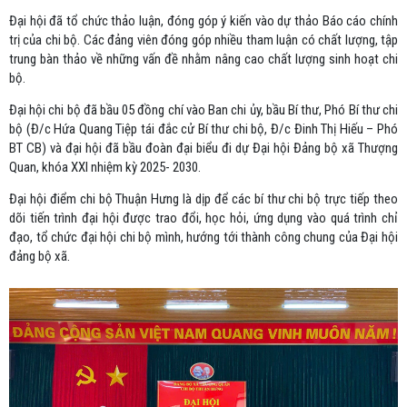
Đại hội đã tổ chức thảo luận, đóng góp ý kiến vào dự thảo Báo cáo chính
trị của chi bộ. Các đảng viên đóng góp nhiều tham luận có chất lượng, tập
trung bàn thảo về những vấn đề nhằm nâng cao chất lượng sinh hoạt chi
bộ.
Đại hội chi bộ đã bầu 05 đồng chí vào Ban chi ủy, bầu Bí thư, Phó Bí thư chi
bộ (Đ/c Hứa Quang Tiệp tái đắc cử Bí thư chi bộ, Đ/c Đinh Thị Hiếu – Phó
BT CB) và đại hội đã bầu đoàn đại biểu đi dự Đại hội Đảng bộ xã Thượng
Quan, khóa XXI nhiệm kỳ 2025- 2030.
Đại hội điểm chi bộ Thuận Hưng là dịp để các bí thư chi bộ trực tiếp theo
dõi tiến trình đại hội được trao đổi, học hỏi, ứng dụng vào quá trình chỉ
đạo, tổ chức đại hội chi bộ mình, hướng tới thành công chung của Đại hội
đảng bộ xã.