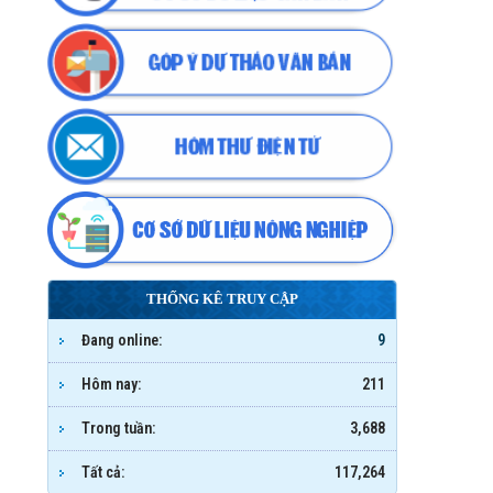
THỐNG KÊ TRUY CẬP
Đang online:
9
Hôm nay:
211
Trong tuần:
3,688
Tất cả:
117,264