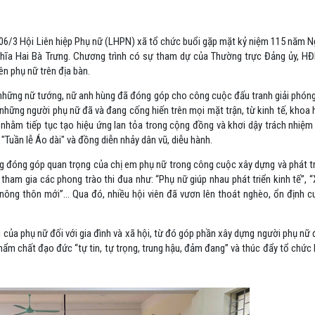
06/3 Hội Liên hiệp Phụ nữ (LHPN) xã tổ chức buổi gặp mặt kỷ niệm 115 năm N
hĩa Hai Bà Trưng. Chương trình có sự tham dự của Thường trực Đảng ủy, HĐ
n phụ nữ trên địa bàn.
ân những nữ tướng, nữ anh hùng đã đóng góp cho công cuộc đấu tranh giải phón
 những người phụ nữ đã và đang cống hiến trên mọi mặt trận, từ kinh tế, khoa
 nhằm tiếp tục tạo hiệu ứng lan tỏa trong cộng đồng và khơi dậy trách nhiệm
"Tuần lễ Áo dài" và đồng diễn nhảy dân vũ, diễu hành.
ững đóng góp quan trọng của chị em phụ nữ trong công cuộc xây dựng và phát t
ham gia các phong trào thi đua như: “Phụ nữ giúp nhau phát triển kinh tế”, 
 nông thôn mới”… Qua đó, nhiều hội viên đã vươn lên thoát nghèo, ổn định c
ủa phụ nữ đối với gia đình và xã hội, từ đó góp phần xây dựng người phụ nữ 
ẩm chất đạo đức “tự tin, tự trọng, trung hậu, đảm đang” và thúc đẩy tổ chức 