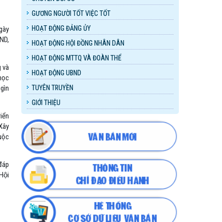
GƯƠNG NGƯỜI TỐT VIỆC TỐT
HOẠT ĐỘNG ĐẢNG ỦY
gày
ND,
HOẠT ĐỘNG HỘI ĐỒNG NHÂN DÂN
HOẠT ĐỘNG MTTQ VÀ ĐOÀN THỂ
g và
HOẠT ĐỘNG UBND
 học
 gìn
TUYÊN TRUYỀN
GIỚI THIỆU
riển
“Xây
uộc
đáp
Hội