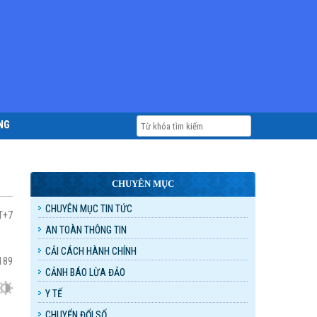
NG
CHUYÊN MỤC
CHUYÊN MỤC TIN TỨC
T+7
AN TOÀN THÔNG TIN
CẢI CÁCH HÀNH CHÍNH
189
CẢNH BÁO LỪA ĐẢO
Y TẾ
CHUYỂN ĐỔI SỐ