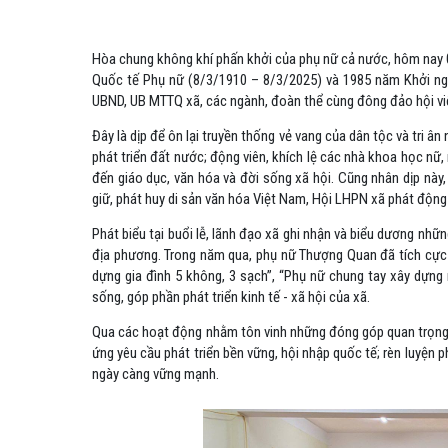
Hòa chung không khí phấn khởi của phụ nữ cả nước, hôm nay 
Quốc tế Phụ nữ (8/3/1910 – 8/3/2025) và 1985 năm Khởi ng
UBND, UB MTTQ xã, các ngành, đoàn thể cùng đông đảo hội viê
Đây là dịp để ôn lại truyền thống vẻ vang của dân tộc và tri 
phát triển đất nước; động viên, khích lệ các nhà khoa học nữ,
đến giáo dục, văn hóa và đời sống xã hội. Cũng nhân dịp này,
giữ, phát huy di sản văn hóa Việt Nam, Hội LHPN xã phát động 
Phát biểu tại buổi lễ, lãnh đạo xã ghi nhận và biểu dương nh
địa phương. Trong năm qua, phụ nữ Thượng Quan đã tích cực t
dựng gia đình 5 không, 3 sạch”, “Phụ nữ chung tay xây dựng
sống, góp phần phát triển kinh tế - xã hội của xã.
Qua các hoạt động nhằm tôn vinh những đóng góp quan trọng c
ứng yêu cầu phát triển bền vững, hội nhập quốc tế; rèn luyện ph
ngày càng vững mạnh.