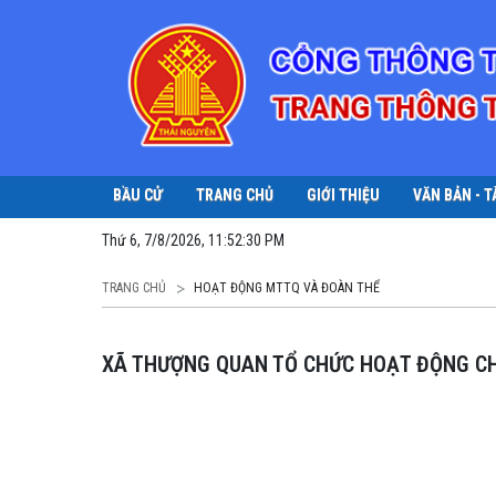
BẦU CỬ
TRANG CHỦ
GIỚI THIỆU
VĂN BẢN - T
Thứ 6, 7/8/2026, 11:52:31 PM
TRANG CHỦ
HOẠT ĐỘNG MTTQ VÀ ĐOÀN THỂ
XÃ THƯỢNG QUAN TỔ CHỨC HOẠT ĐỘNG C