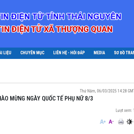
ÀI LIỆU
CHUYÊN MỤC
LIÊN HỆ - HỎI ĐÁP
MEDIA
SƠ ĐỒ TRA
Thứ Năm, 06/03/2025 14:28 GM
HÀO MỪNG NGÀY QUỐC TẾ PHỤ NỮ 8/3
Lượt xem: