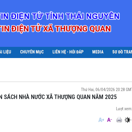
ÀI LIỆU
CHUYÊN MỤC
LIÊN HỆ - HỎI ĐÁP
MEDIA
SƠ ĐỒ TRA
Thứ Hai, 06/04/2026 20:28 G
ÂN SÁCH NHÀ NƯỚC XÃ THƯỢNG QUAN NĂM 2025
Lượt xem