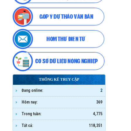
THỐNG KÊ TRUY CẬP
Đang online:
2
Hôm nay:
369
Trong tuần:
4,775
Tất cả:
118,351