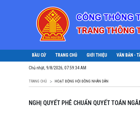
BẦU CỬ
TRANG CHỦ
GIỚI THIỆU
VĂN BẢN - T
Chủ nhật, 9/8/2026, 07:59:34 AM
TRANG CHỦ
HOẠT ĐỘNG HỘI ĐỒNG NHÂN DÂN
NGHỊ QUYẾT PHÊ CHUẨN QUYẾT TOÁN NG