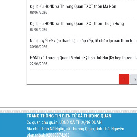
Đại biểu HĐND xã Thượng Quan TXCT thôn Ma Nòn
08/07/2026
Đại biểu HĐND xã Thượng Quan TXCT thôn Thuận Hưng
07/07/2026
Nghị quyết về việc thành lập, sắp xếp, tổ chức lại các thôn t
30/06/2026
HĐND xã Thượng Quan tổ chức Kỳ họp thứ Hai (Kỳ họp thường l
27/06/2026
1
2
Space;
TRANG THÔNG TIN ĐIỆN TỬ XÃ THƯỢNG QUAN
Cơ quan chủ quản: UBND XÃ THƯỢNG QUAN
Địa chỉ: Thôn Nà Ngần, xã Thượng Quan, tỉnh Thái Nguyên
Điện thoại: 02093874283