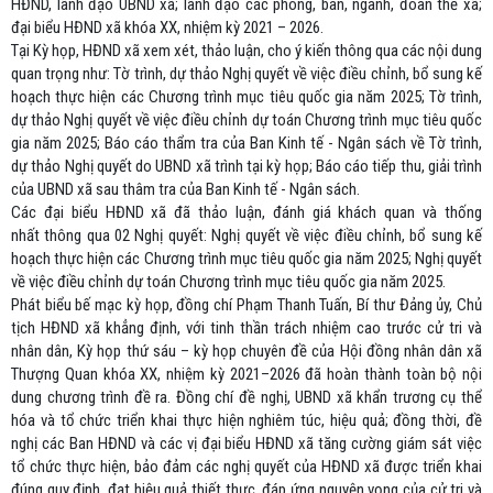
HĐND, lãnh đạo UBND xã; lãnh đạo các phòng, ban, ngành, đoàn thể xã;
đại biểu HĐND xã khóa XX, nhiệm kỳ 2021 – 2026.
Tại Kỳ họp, HĐND
xã
xem xét, thảo luận, cho ý kiến thông qua các nội dung
quan trọng
như:
Tờ trình, dự thảo Nghị quyết về việc điều chỉnh, bổ sung kế
hoạch thực hiện các Chương trình mục tiêu quốc gia năm 2025; Tờ trình,
dự thảo Nghị quyết về việc điều chỉnh dự toán Chương trình mục tiêu quốc
gia năm 2025; Báo cáo thẩm tra của Ban Kinh tế - Ngân sách về Tờ trình,
dự thảo Nghị quyết do UBND xã trình tại kỳ họp; Báo cáo tiếp thu, giải trình
của UBND xã sau thâm tra của Ban Kinh tế - Ngân sách.
C
ác đại biểu HĐND
xã
đã thảo luận, đánh giá khách quan
và thống
nhất thông qua 0
2
Nghị quyết
:
Nghị quyết về việc điều chỉnh, bổ sung kế
hoạch thực hiện các Chương trình mục tiêu quốc gia năm 2025
;
Nghị quyết
về việc điều chỉnh dự toán Chương trình mục tiêu quốc gia năm 2025
.
Phát biểu bế mạc kỳ họp, đồng chí Phạm Thanh Tuấn, Bí thư Đảng ủy, Chủ
tịch HĐND xã khẳng định,
với tinh thần trách nhiệm cao trước cử tri và
nhân dân, Kỳ họp thứ sáu – kỳ họp chuyên đề của Hội đồng nhân dân xã
Thượng Quan khóa XX, nhiệm kỳ 2021–2026 đã hoàn thành toàn bộ nội
dung chương trình đề ra.
Đồng chí đề nghị,
UBND xã khẩn trương cụ thể
hóa và tổ chức triển khai thực hiện nghiêm túc, hiệu quả;
đồng thời, đề
nghị các Ban HĐND và các vị đại biểu HĐND xã tăng cường giám sát việc
tổ chức thực hiện, bảo đảm các nghị quyết của HĐND xã được triển khai
đúng quy định, đạt hiệu quả thiết thực, đáp ứng nguyện vọng của cử tri và