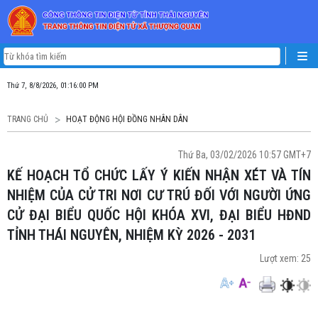
Thứ 7, 8/8/2026, 01:16:00 PM
TRANG CHỦ
HOẠT ĐỘNG HỘI ĐỒNG NHÂN DÂN
Thứ Ba, 03/02/2026 10:57 GMT+7
KẾ HOẠCH TỔ CHỨC LẤY Ý KIẾN NHẬN XÉT VÀ TÍN
NHIỆM CỦA CỬ TRI NƠI CƯ TRÚ ĐỐI VỚI NGƯỜI ỨNG
CỬ ĐẠI BIỂU QUỐC HỘI KHÓA XVI, ĐẠI BIỂU HĐND
TỈNH THÁI NGUYÊN, NHIỆM KỲ 2026 - 2031
Lượt xem:
25