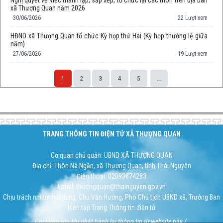
Nghị quyết về việc thành lập, sắp xếp, tổ chức lại các thôn trên địa bàn
xã Thượng Quan năm 2026
30/06/2026
22 Lượt xem
HĐND xã Thượng Quan tổ chức Kỳ họp thứ Hai (Kỳ họp thường lệ giữa
năm)
27/06/2026
19 Lượt xem
1
2
3
4
5
...
Space;
TRANG THÔNG TIN ĐIỆN TỬ XÃ THƯỢNG QUAN
Cơ quan chủ quản: UBND XÃ THƯỢNG QUAN
Địa chỉ: Thôn Nà Ngần, xã Thượng Quan, tỉnh Thái Nguyên
Điện thoại: 02093874283
Email: thuongquan@thainguyen.gov.vn
Chịu trách nhiệm nội dung: Chu Văn Hướng, Phó Chủ tịch UBND xã, Trưởng Ban
biên tập Trang Thông tin điện tử
Ghi rõ nguồn khi phát hành lại thông tin từ website này./.