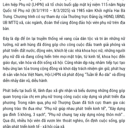
Liên hiệp Phụ nữ (LHPN) xã tổ chức buổi gặp mặt kỷ niệm 115 năm Ngày
Quốc tế Phụ nữ (8/3/1910 – 8/3/2025) và 1985 năm Khởi nghĩa Hai Bà
Trưng. Chương trình có sự tham dự của Thường trực Đảng ủy, HĐND, UBND,
UB MTTQ xã, các ngành, đoàn thể cùng đông đảo hội viên phụ nữ trên địa
bàn.
Đây là dịp để ôn lại truyền thống vẻ vang của dân tộc và tri ân những nữ
tướng, nữ anh hùng đã đóng góp cho công cuộc đấu tranh giải phóng và
phát triển đất nước; động viên, khích lệ các nhà khoa học nữ, những người
phụ nữ đã và đang cống hiến trên mọi mặt trận, từ kinh tế, khoa học đến
giáo dục, văn hóa và đời sống xã hội. Cũng nhân dịp này, nhằm tiếp tục tạo
hiệu ứng lan tỏa trong cộng đồng và khơi dậy trách nhiệm gìn giữ, phát huy
di sản văn hóa Việt Nam, Hội LHPN xã phát động "Tuần lễ Áo dài" và đồng
diễn nhảy dân vũ, diễu hành.
Phát biểu tại buổi lễ, lãnh đạo xã ghi nhận và biểu dương những đóng góp
quan trọng của chị em phụ nữ trong công cuộc xây dựng và phát triển địa
phương. Trong năm qua, phụ nữ Thượng Quan đã tích cực tham gia các
phong trào thi đua như: “Phụ nữ giúp nhau phát triển kinh tế”, “Xây dựng
gia đình 5 không, 3 sạch”, “Phụ nữ chung tay xây dựng nông thôn mới”…
Qua đó, nhiều hội viên đã vươn lên thoát nghèo, ổn định cuộc sống, góp
phần phát triển kinh tế - xã hội của xã.