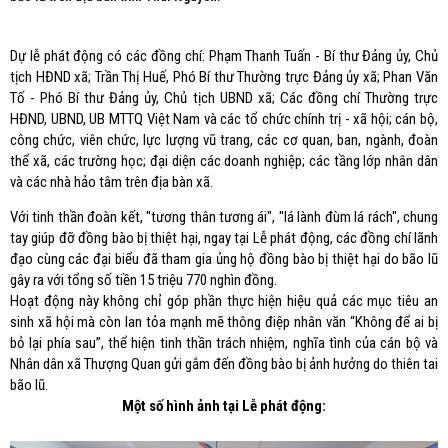
Dự lễ phát động có các đồng chí: Phạm Thanh Tuấn - Bí thư Đảng ủy, Chủ
tịch HĐND xã; Trần Thị Huế, Phó Bí thư Thường trực Đảng ủy xã; Phan Văn
Tố - Phó Bí thư Đảng ủy, Chủ tịch UBND xã; Các đồng chí Thường trực
HĐND, UBND, UB MTTQ Việt Nam và các tổ chức chính trị - xã hội; cán bộ,
công chức, viên chức, lực lượng vũ trang, các cơ quan, ban, ngành, đoàn
thể xã, các trường học; đại diện các doanh nghiệp; các tầng lớp nhân dân
và các nhà hảo tâm trên địa bàn xã.
Với tinh thần đoàn kết, "tương thân tương ái", "lá lành đùm lá rách", chung
tay giúp đỡ đồng bào bị thiệt hại, ngay tại Lễ phát động, các đồng chí lãnh
đạo cùng các đại biểu đã tham gia ủng hộ đồng bào bị thiệt hại do bão lũ
gây ra với tổng số tiền 15 triệu 770 nghìn đồng.
Hoạt động này không chỉ góp phần thực hiện hiệu quả các mục tiêu an
sinh xã hội mà còn lan tỏa mạnh mẽ thông điệp nhân văn “Không để ai bị
bỏ lại phía sau”, thể hiện tinh thần trách nhiệm, nghĩa tình của cán bộ và
Nhân dân xã Thượng Quan gửi gắm đến đồng bào bị ảnh hưởng do thiên tai
bão lũ.
Một số hình ảnh tại Lễ phát động: