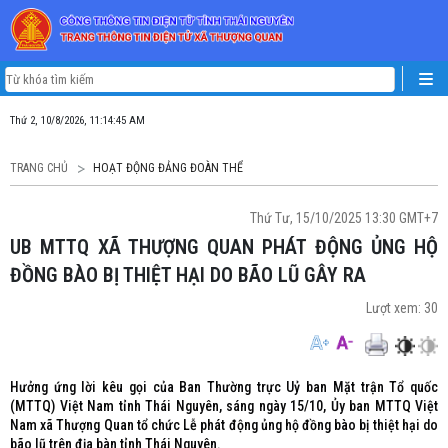
Thứ 2, 10/8/2026, 11:14:46 AM
TRANG CHỦ
HOẠT ĐỘNG ĐẢNG ĐOÀN THỂ
Thứ Tư, 15/10/2025 13:30 GMT+7
UB MTTQ XÃ THƯỢNG QUAN PHÁT ĐỘNG ỦNG HỘ
ĐỒNG BÀO BỊ THIỆT HẠI DO BÃO LŨ GÂY RA
Lượt xem:
30
Hưởng ứng lời kêu gọi của Ban Thường trực Uỷ ban Mặt trận Tổ quốc
(MTTQ) Việt Nam tỉnh Thái Nguyên, sáng ngày 15/10, Ủy ban MTTQ Việt
Nam xã Thượng Quan tổ chức Lễ phát động ủng hộ đồng bào bị thiệt hại do
bão lũ trên địa bàn tỉnh Thái Nguyên.