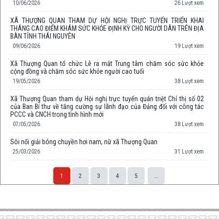
10/06/2026
26 Lượt xem
XÃ THƯỢNG QUAN THAM DỰ HỘI NGHỊ TRỰC TUYẾN TRIỂN KHAI
THÁNG CAO ĐIỂM KHÁM SỨC KHỎE ĐỊNH KỲ CHO NGƯỜI DÂN TRÊN ĐỊA
BÀN TỈNH THÁI NGUYÊN
09/06/2026
19 Lượt xem
Xã Thượng Quan tổ chức Lễ ra mắt Trung tâm chăm sóc sức khỏe
cộng đồng và chăm sóc sức khỏe người cao tuổi
19/05/2026
38 Lượt xem
Xã Thượng Quan tham dự Hội nghị trực tuyến quán triệt Chỉ thị số 02
của Ban Bí thư về tăng cường sự lãnh đạo của Đảng đối với công tác
PCCC và CNCH trong tình hình mới
07/05/2026
38 Lượt xem
Sôi nổi giải bóng chuyền hơi nam, nữ xã Thượng Quan
25/03/2026
31 Lượt xem
1
2
3
4
5
...
Space;