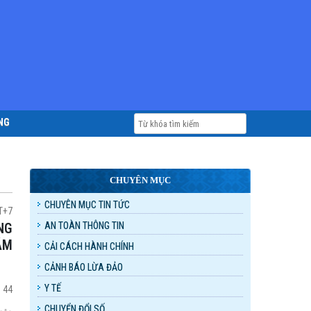
NG
CHUYÊN MỤC
CHUYÊN MỤC TIN TỨC
MT+7
AN TOÀN THÔNG TIN
ĂM
CẢI CÁCH HÀNH CHÍNH
CẢNH BÁO LỪA ĐẢO
Y TẾ
:
44
CHUYỂN ĐỔI SỐ