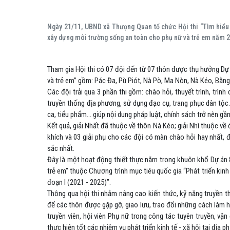
Ngày 21/11, UBND xã Thượng Quan tổ chức Hội thi “
Tìm hiểu
xây dựng môi trường sống an toàn cho phụ nữ và trẻ em năm 2
Tham gia Hội thi có 07 đội đến từ 07 thôn được thụ hưởng Dự
và trẻ em” gồm: Pác Đa, Pù Piót, Nà Pò, Ma Nòn, Nà Kéo, Bằn
Các đội trải qua 3 phần thi gồm: chào hỏi, thuyết trình, trình
truyền thống địa phương, sử dụng đạo cụ, trang phục dân tộc. 
ca, tiểu phẩm… giúp nội dung pháp luật, chính sách trở nên gần
Kết quả, giải Nhất đã thuộc về thôn Nà Kéo; giải Nhì thuộc về
khích và 03 giải phụ cho các đội có
màn chào hỏi hay nhất, độ
sắc nhất.
Đây là một hoạt động thiết thực nằm trong khuôn khổ Dự án 8 
trẻ em” thuộc Chương trình mục tiêu quốc gia “Phát triển kinh 
đoạn I (2021 - 2025)”.
Thông qua hội thi nhằm nâng cao kiến thức, kỹ năng truyền th
để các thôn được gặp gỡ, giao lưu, trao đổi những cách làm ha
truyền viên, hội viên Phụ nữ trong công tác tuyên truyền, v
thực hiện tốt các nhiệm vụ phát triển kinh tế - xã hội tại địa p