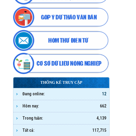
THỐNG KÊ TRUY CẬP
Đang online:
12
Hôm nay:
662
Trong tuần:
4,139
Tất cả:
117,715