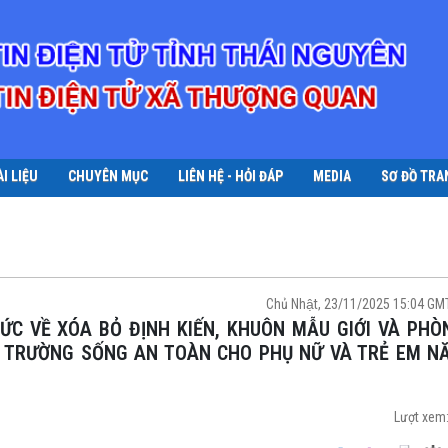
ÀI LIỆU
CHUYÊN MỤC
LIÊN HỆ - HỎI ĐÁP
MEDIA
SƠ ĐỒ TRA
Chủ Nhật, 23/11/2025 15:04 G
I TRƯỜNG SỐNG AN TOÀN CHO PHỤ NỮ VÀ TRẺ EM N
Lượt xem