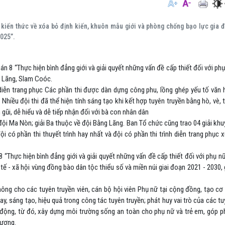
 kiến thức về xóa bỏ định kiến, khuôn mẫu giới và phòng chống bạo lực gia đ
025”.
 án 8
“Thực hiện bình đẳng giới và giải quyết những vấn đề cấp thiết đối với ph
g Lãng, Slam Coóc.
 diễn trang phục
Các phần thi được dàn dựng công phu, lồng ghép yếu tố văn 
Nhiều đội thi đã thể hiện tính sáng tạo khi kết hợp tuyên truyền bằng hò, vè, 
 gũi, dễ hiểu và dễ tiếp nhận đối với bà con nhân dân
 đội Ma Nòn; giải Ba thuộc về đội Bằng Lãng. Ban Tổ chức cũng trao 04 giải kh
i có phần thi thuyết trình hay nhất và đội có phần thi trình diễn trang phục 
“Thực hiện bình đẳng giới và giải quyết những vấn đề cấp thiết đối với phụ n
tế - xã hội vùng đồng bào dân tộc thiểu số và miền núi giai đoạn 2021 - 2030, 
ông cho các tuyên truyền viên, cán bộ hội viên Phụ nữ tại cộng đồng, tạo cơ
y, sáng tạo, hiệu quả trong công tác tuyên truyền; phát huy vai trò của các t
ận động, từ đó, xây dựng môi trường sống an toàn cho phụ nữ và trẻ em, góp 
hương.