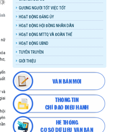
GƯƠNG NGƯỜI TỐT VIỆC TỐT
ình
HOẠT ĐỘNG ĐẢNG ỦY
HOẠT ĐỘNG HỘI ĐỒNG NHÂN DÂN
HOẠT ĐỘNG MTTQ VÀ ĐOÀN THỂ
ụ nữ
HOẠT ĐỘNG UBND
TUYÊN TRUYỀN
hóa
thơ,
GIỚI THIỆU
uyến
xuất
ữ và
giai
 hội
uyên
phần