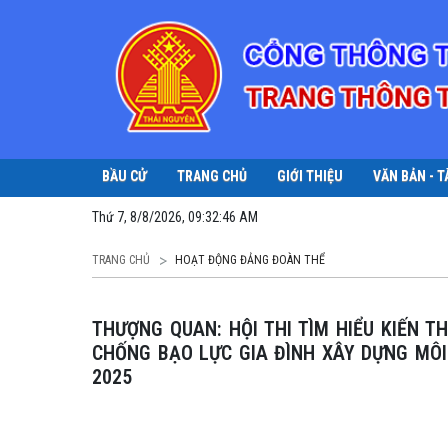
BẦU CỬ
TRANG CHỦ
GIỚI THIỆU
VĂN BẢN - T
Thứ 7, 8/8/2026, 09:32:48 AM
TRANG CHỦ
HOẠT ĐỘNG ĐẢNG ĐOÀN THỂ
THƯỢNG QUAN: HỘI THI TÌM HIỂU KIẾN THỨC VỀ XÓA BỎ ĐỊNH KIẾN, KHUÔN MẪU GIỚI VÀ PHÒNG
CHỐNG BẠO LỰC GIA ĐÌNH XÂY DỰNG MÔ
2025