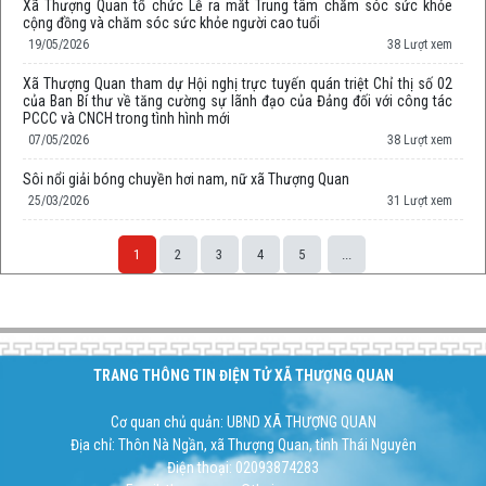
Xã Thượng Quan tổ chức Lễ ra mắt Trung tâm chăm sóc sức khỏe
cộng đồng và chăm sóc sức khỏe người cao tuổi
19/05/2026
38 Lượt xem
Xã Thượng Quan tham dự Hội nghị trực tuyến quán triệt Chỉ thị số 02
của Ban Bí thư về tăng cường sự lãnh đạo của Đảng đối với công tác
PCCC và CNCH trong tình hình mới
07/05/2026
38 Lượt xem
Sôi nổi giải bóng chuyền hơi nam, nữ xã Thượng Quan
25/03/2026
31 Lượt xem
1
2
3
4
5
...
Space;
TRANG THÔNG TIN ĐIỆN TỬ XÃ THƯỢNG QUAN
Cơ quan chủ quản: UBND XÃ THƯỢNG QUAN
Địa chỉ: Thôn Nà Ngần, xã Thượng Quan, tỉnh Thái Nguyên
Điện thoại: 02093874283