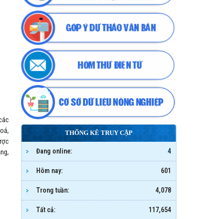
 các
hoá,
THỐNG KÊ TRUY CẬP
được
Đang online:
4
ảng,
Hôm nay:
601
Trong tuần:
4,078
Tất cả:
117,654