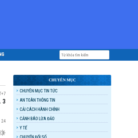
NG
CHUYÊN MỤC
CHUYÊN MỤC TIN TỨC
T+7
AN TOÀN THÔNG TIN
CẢI CÁCH HÀNH CHÍNH
CẢNH BÁO LỪA ĐẢO
:
24
Y TẾ
CHUYỂN ĐỔI SỐ