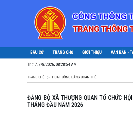
BẦU CỬ
TRANG CHỦ
GIỚI THIỆU
VĂN BẢN - T
Thứ 7, 8/8/2026, 08:28:55 AM
TRANG CHỦ
HOẠT ĐỘNG ĐẢNG ĐOÀN THỂ
ĐẢNG BỘ XÃ THƯỢNG QUAN TỔ CHỨC HỘI NGHỊ BAN CHẤP HÀNH MỞ RỘNG ĐÁNH GIÁ KẾT QUẢ 3
THÁNG ĐẦU NĂM 2026