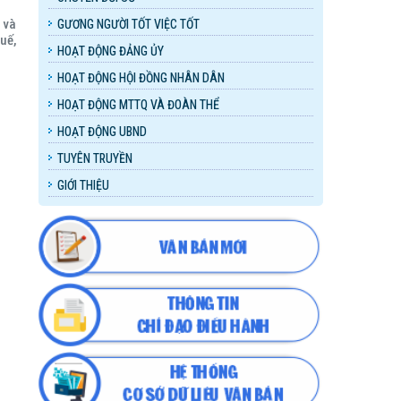
 và
GƯƠNG NGƯỜI TỐT VIỆC TỐT
uế,
HOẠT ĐỘNG ĐẢNG ỦY
HOẠT ĐỘNG HỘI ĐỒNG NHÂN DÂN
HOẠT ĐỘNG MTTQ VÀ ĐOÀN THỂ
HOẠT ĐỘNG UBND
TUYÊN TRUYỀN
GIỚI THIỆU