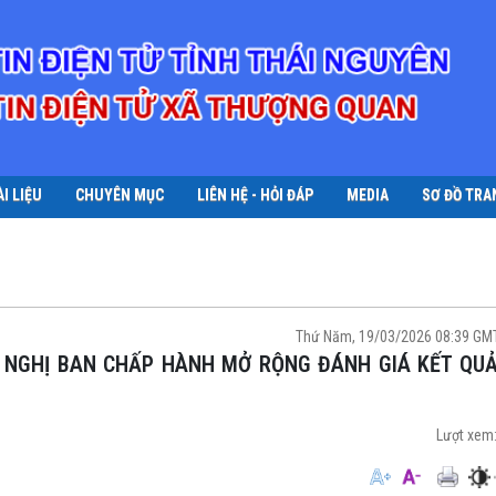
ÀI LIỆU
CHUYÊN MỤC
LIÊN HỆ - HỎI ĐÁP
MEDIA
SƠ ĐỒ TRA
Thứ Năm, 19/03/2026 08:39 GM
Lượt xem