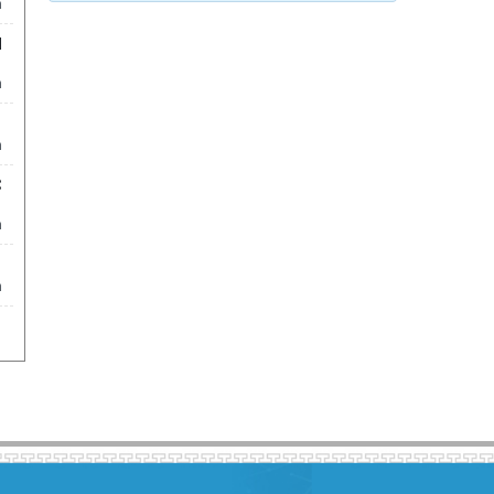
m
N
m
m
C
m
m