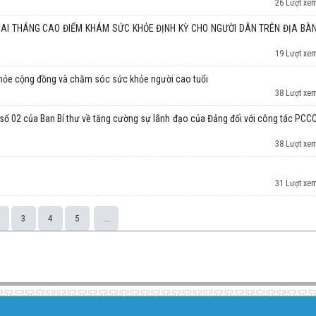
26 Lượt xe
AI THÁNG CAO ĐIỂM KHÁM SỨC KHỎE ĐỊNH KỲ CHO NGƯỜI DÂN TRÊN ĐỊA BÀ
19 Lượt xe
hỏe cộng đồng và chăm sóc sức khỏe người cao tuổi
38 Lượt xe
ị số 02 của Ban Bí thư về tăng cường sự lãnh đạo của Đảng đối với công tác PCC
38 Lượt xe
31 Lượt xe
3
4
5
...