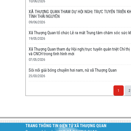
10/06/2026
XÃ THƯỢNG QUAN THAM DỰ HỘI NGHỊ TRỰC TUYẾN TRIỂN KH
TỈNH THÁI NGUYÊN
09/06/2026
Xã Thượng Quan tổ chức Lễ ra mắt Trung tâm chăm sóc sức k
19/05/2026
Xã Thượng Quan tham dự Hội nghị trực tuyến quán triệt Chỉ th
và CNCH trong tình hình mới
07/05/2026
Sôi nổi giải bóng chuyền hơi nam, nữ xã Thượng Quan
25/03/2026
1
2
Space;
TRANG THÔNG TIN ĐIỆN TỬ XÃ THƯỢNG QUAN