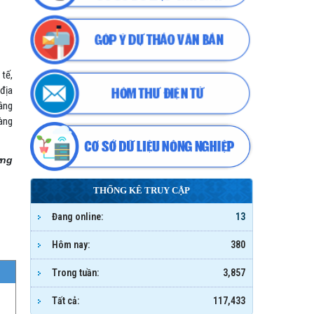
 tế,
địa
nâng
àng
ờng
THỐNG KÊ TRUY CẬP
Đang online:
13
Hôm nay:
380
Trong tuần:
3,857
Tất cả:
117,433