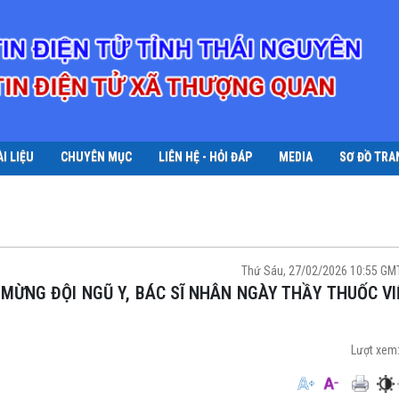
ÀI LIỆU
CHUYÊN MỤC
LIÊN HỆ - HỎI ĐÁP
MEDIA
SƠ ĐỒ TRA
Thứ Sáu, 27/02/2026 10:55 G
Lượt xem