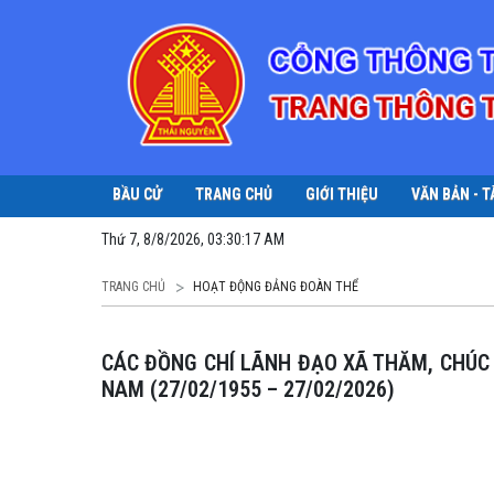
BẦU CỬ
TRANG CHỦ
GIỚI THIỆU
VĂN BẢN - T
Thứ 7, 8/8/2026, 03:30:17 AM
TRANG CHỦ
HOẠT ĐỘNG ĐẢNG ĐOÀN THỂ
CÁC ĐỒNG CHÍ LÃNH ĐẠO XÃ THĂM, CHÚC MỪNG ĐỘI NGŨ Y, BÁC SĨ NHÂN NGÀY THẦY THUỐC VIỆT
NAM (27/02/1955 – 27/02/2026)