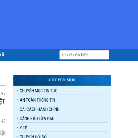
NG
CHUYÊN MỤC
CHUYÊN MỤC TIN TỨC
MT+7
AN TOÀN THÔNG TIN
CẢI CÁCH HÀNH CHÍNH
CẢNH BÁO LỪA ĐẢO
:
49
Y TẾ
CHUYỂN ĐỔI SỐ