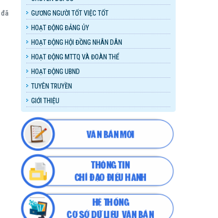
 đã
GƯƠNG NGƯỜI TỐT VIỆC TỐT
HOẠT ĐỘNG ĐẢNG ỦY
HOẠT ĐỘNG HỘI ĐỒNG NHÂN DÂN
HOẠT ĐỘNG MTTQ VÀ ĐOÀN THỂ
HOẠT ĐỘNG UBND
TUYÊN TRUYỀN
GIỚI THIỆU