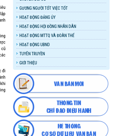
iêu
GƯƠNG NGƯỜI TỐT VIỆC TỐT
 lập
HOẠT ĐỘNG ĐẢNG ỦY
hanh
HOẠT ĐỘNG HỘI ĐỒNG NHÂN DÂN
ông
HOẠT ĐỘNG MTTQ VÀ ĐOÀN THỂ
được
HOẠT ĐỘNG UBND
g cũ
TUYÊN TRUYỀN
các
GIỚI THIỆU
c đi
hành
 khi
công