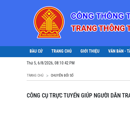
BẦU CỬ
TRANG CHỦ
GIỚI THIỆU
VĂN BẢN - T
Thứ 5, 6/8/2026, 08:10:43 PM
TRANG CHỦ
CHUYỂN ĐỔI SỐ
CÔNG CỤ TRỰC TUYẾN GIÚP NGƯỜI DÂN T