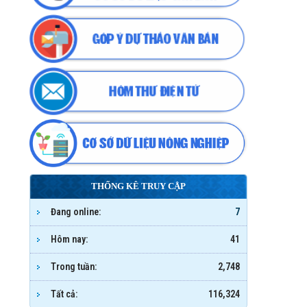
THỐNG KÊ TRUY CẬP
Đang online:
7
Hôm nay:
41
Trong tuần:
2,748
Tất cả:
116,324