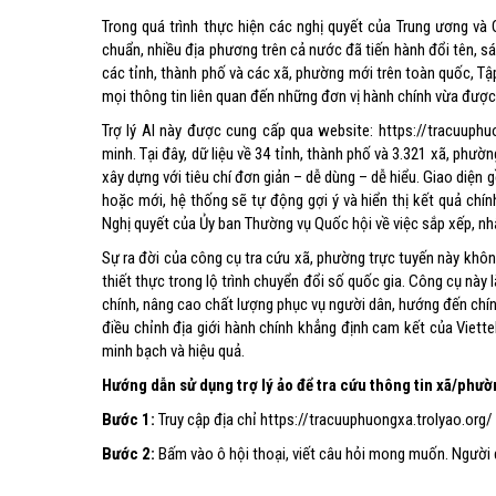
Trong quá trình thực hiện các nghị quyết của Trung ương và
chuẩn, nhiều địa phương trên cả nước đã tiến hành đổi tên, sá
các tỉnh, thành phố và các xã, phường mới trên toàn quốc, Tập
mọi thông tin liên quan đến những đơn vị hành chính vừa đượ
Trợ lý AI này được cung cấp qua website: https://tracuuphuo
minh. Tại đây, dữ liệu về 34 tỉnh, thành phố và 3.321 xã, phư
xây dựng với tiêu chí đơn giản – dễ dùng – dễ hiểu. Giao diệ
hoặc mới, hệ thống sẽ tự động gợi ý và hiển thị kết quả ch
Nghị quyết của Ủy ban Thường vụ Quốc hội về việc sắp xếp, nh
Sự ra đời của công cụ tra cứu xã, phường trực tuyến này khôn
thiết thực trong lộ trình chuyển đổi số quốc gia. Công cụ này 
chính, nâng cao chất lượng phục vụ người dân, hướng đến chính
điều chỉnh địa giới hành chính khẳng định cam kết của Viett
minh bạch và hiệu quả.
Hướng dẫn sử dụng trợ lý ảo để tra cứu thông tin xã/phườ
Bước 1:
Truy cập địa chỉ https://tracuuphuongxa.trolyao.org/ 
Bước 2:
Bấm vào ô hội thoại, viết câu hỏi mong muốn. Người 