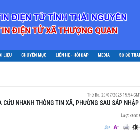
ÀI LIỆU
CHUYÊN MỤC
LIÊN HỆ - HỎI ĐÁP
MEDIA
SƠ ĐỒ TRA
Thứ Ba, 29/07/2025 15:54 GM
RA CỨU NHANH THÔNG TIN XÃ, PHƯỜNG SAU SÁP NHẬP
Lượt xem: