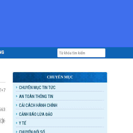
NG
CHUYÊN MỤC
CHUYÊN MỤC TIN TỨC
T+7
AN TOÀN THÔNG TIN
CẢI CÁCH HÀNH CHÍNH
663
CẢNH BÁO LỪA ĐẢO
Y TẾ
CHUYỂN ĐỔI SỐ