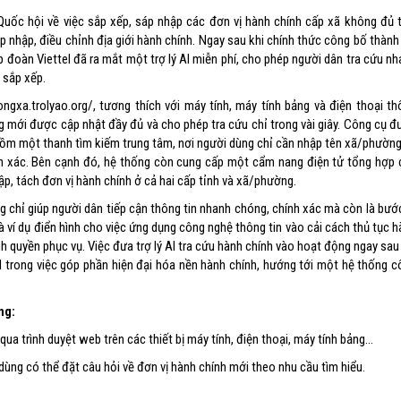
 Quốc hội về việc sắp xếp, sáp nhập các đơn vị hành chính cấp xã không đủ t
p nhập, điều chỉnh địa giới hành chính. Ngay sau khi chính thức công bố thành
 đoàn Viettel đã ra mắt một trợ lý AI miễn phí, cho phép người dân tra cứu n
c sắp xếp.
ngxa.trolyao.org/, tương thích với máy tính, máy tính bảng và điện thoại th
ờng mới được cập nhật đầy đủ và cho phép tra cứu chỉ trong vài giây. Công cụ 
n gồm một thanh tìm kiếm trung tâm, nơi người dùng chỉ cần nhập tên xã/phườn
ính xác. Bên cạnh đó, hệ thống còn cung cấp một cẩm nang điện tử tổng hợp 
ập, tách đơn vị hành chính ở cả hai cấp tỉnh và xã/phường.
g chỉ giúp người dân tiếp cận thông tin nhanh chóng, chính xác mà còn là bướ
là ví dụ điển hình cho việc ứng dụng công nghệ thông tin vào cải cách thủ tục 
 quyền phục vụ. Việc đưa trợ lý AI tra cứu hành chính vào hoạt động ngay sau
el trong việc góp phần hiện đại hóa nền hành chính, hướng tới một hệ thống 
ng:
qua trình duyệt web trên các thiết bị máy tính, điện thoại, máy tính bảng…
dùng có thể đặt câu hỏi về đơn vị hành chính mới theo nhu cầu tìm hiểu.