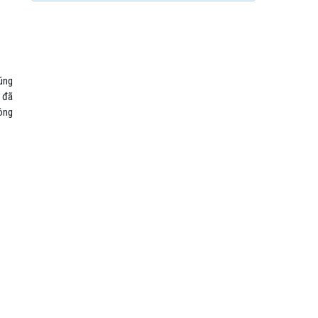
đúng
g đã
công