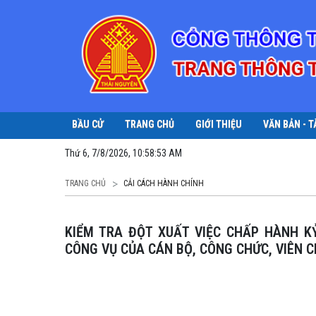
BẦU CỬ
TRANG CHỦ
GIỚI THIỆU
VĂN BẢN - T
Thứ 6, 7/8/2026, 10:58:54 AM
TRANG CHỦ
CẢI CÁCH HÀNH CHÍNH
KIỂM TRA ĐỘT XUẤT VIỆC CHẤP HÀNH KỶ LUẬT, KỶ CƯƠNG HÀNH CHÍNH, THỰC HIỆN VĂN HÓA
CÔNG VỤ CỦA CÁN BỘ, CÔNG CHỨC, VIÊN 