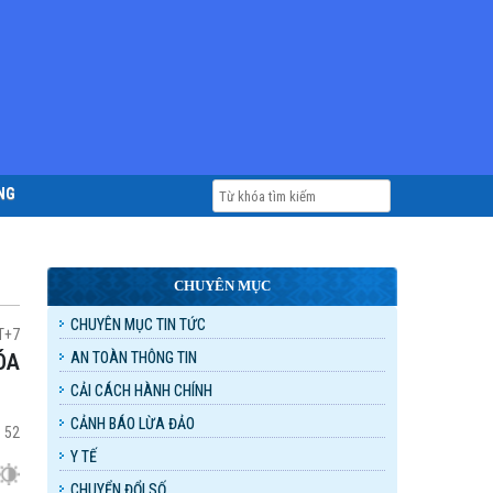
NG
CHUYÊN MỤC
CHUYÊN MỤC TIN TỨC
MT+7
AN TOÀN THÔNG TIN
CẢI CÁCH HÀNH CHÍNH
CẢNH BÁO LỪA ĐẢO
:
52
Y TẾ
CHUYỂN ĐỔI SỐ