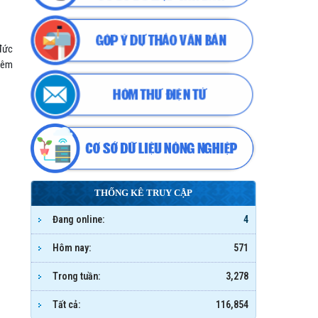
đức
niêm
THỐNG KÊ TRUY CẬP
Đang online:
4
Hôm nay:
571
Trong tuần:
3,278
Tất cả:
116,854