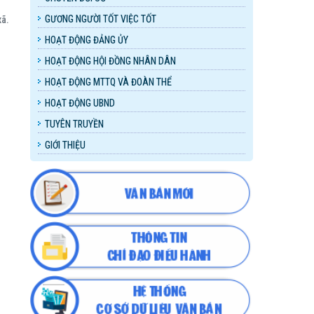
GƯƠNG NGƯỜI TỐT VIỆC TỐT
xã.
HOẠT ĐỘNG ĐẢNG ỦY
HOẠT ĐỘNG HỘI ĐỒNG NHÂN DÂN
HOẠT ĐỘNG MTTQ VÀ ĐOÀN THỂ
HOẠT ĐỘNG UBND
TUYÊN TRUYỀN
GIỚI THIỆU