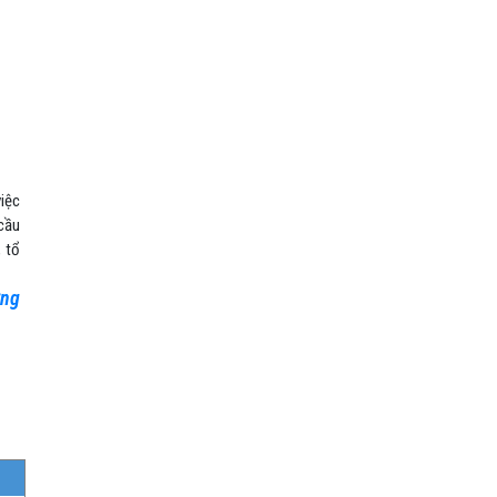
việc
 cầu
, tổ
ờng