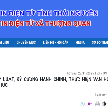
ÀI LIỆU
CHUYÊN MỤC
LIÊN HỆ - HỎI ĐÁP
MEDIA
SƠ ĐỒ TRA
Thứ Sáu, 28/11/2025 15:17 G
CHỨC
Lượt xem