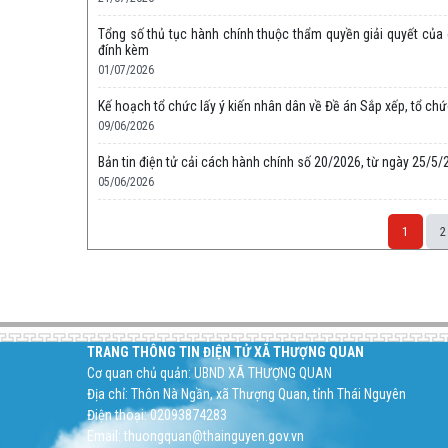
Tổng số thủ tục hành chính thuộc thẩm quyền giải quyết của c
đính kèm
01/07/2026
Kế hoạch tổ chức lấy ý kiến nhân dân về Đề án Sắp xếp, tổ ch
09/06/2026
Bản tin điện tử cải cách hành chính số 20/2026, từ ngày 25/5
05/06/2026
1
2
Space;
TRANG THÔNG TIN ĐIỆN TỬ XÃ THƯỢNG QUAN
Cơ quan chủ quản: UBND XÃ THƯỢNG QUAN
Địa chỉ: Thôn Nà Ngần, xã Thượng Quan, tỉnh Thái Nguyên
Điện thoại: 02093874283
Email: thuongquan@thainguyen.gov.vn