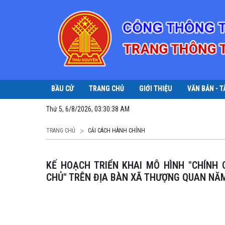
BẦU CỬ
TRANG CHỦ
GIỚI THIỆU
VĂN BẢN - T
Thứ 5, 6/8/2026, 03:30:39 AM
TRANG CHỦ
CẢI CÁCH HÀNH CHÍNH
KẾ HOẠCH TRIỂN KHAI MÔ HÌNH "CHÍNH QUYỀN THÂN THIỆN, NHÂN DÂN PHÁT HUY QUYỀN LÀM
CHỦ" TRÊN ĐỊA BÀN XÃ THƯỢNG QUAN NĂ