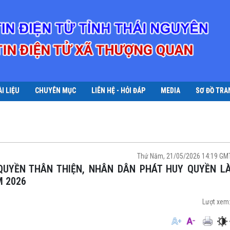
ÀI LIỆU
CHUYÊN MỤC
LIÊN HỆ - HỎI ĐÁP
MEDIA
SƠ ĐỒ TRA
Thứ Năm, 21/05/2026 14:19 GM
M 2026
Lượt xem