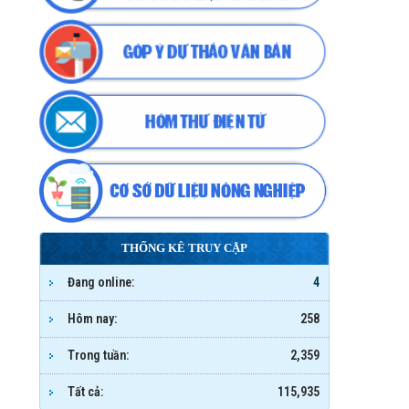
THỐNG KÊ TRUY CẬP
Đang online:
4
Hôm nay:
258
Trong tuần:
2,359
Tất cả:
115,935