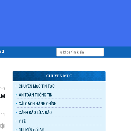
NG
CHUYÊN MỤC
CHUYÊN MỤC TIN TỨC
T+7
AN TOÀN THÔNG TIN
CẢI CÁCH HÀNH CHÍNH
CẢNH BÁO LỪA ĐẢO
:
11
Y TẾ
CHUYỂN ĐỔI SỐ