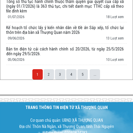
Tổng số thủ tục hành chính thuộc thẩm quyền giải quyết của cấp xã
(ngày 01/7/2026) là 363 thủ tục, chi tiết danh mục TTHC cấp xã theo
file đính kèm
01/07/2026
18 Lượt xem
Kế hoạch tổ chức lấy ý kiến nhân dân về Đề án Sắp xếp, tổ chức lại
thôn trên địa bàn xã Thượng Quan năm 2026
09/06/2026
13 Lượt xem
Bản tin điện tử cải cách hành chính số 20/2026, từ ngày 25/5/2026
đến ngày 29/5/2026.
05/06/2026
10 Lượt xem
1
2
3
4
5
...
Space;
TRANG THÔNG TIN ĐIỆN TỬ XÃ THƯỢNG QUAN
Cơ quan chủ quản: UBND XÃ THƯỢNG QUAN
Địa chỉ: Thôn Nà Ngần, xã Thượng Quan, tỉnh Thái Nguyên
Điện thoại: 02093874283