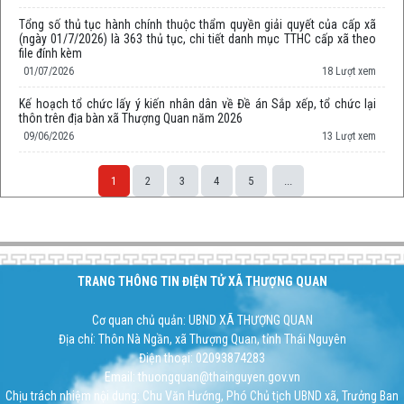
Tổng số thủ tục hành chính thuộc thẩm quyền giải quyết của cấp xã
(ngày 01/7/2026) là 363 thủ tục, chi tiết danh mục TTHC cấp xã theo
file đính kèm
01/07/2026
18 Lượt xem
Kế hoạch tổ chức lấy ý kiến nhân dân về Đề án Sắp xếp, tổ chức lại
thôn trên địa bàn xã Thượng Quan năm 2026
09/06/2026
13 Lượt xem
1
2
3
4
5
...
Space;
TRANG THÔNG TIN ĐIỆN TỬ XÃ THƯỢNG QUAN
Cơ quan chủ quản: UBND XÃ THƯỢNG QUAN
Địa chỉ: Thôn Nà Ngần, xã Thượng Quan, tỉnh Thái Nguyên
Điện thoại: 02093874283
Email: thuongquan@thainguyen.gov.vn
Chịu trách nhiệm nội dung: Chu Văn Hướng, Phó Chủ tịch UBND xã, Trưởng Ban