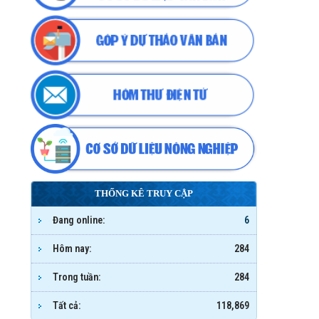
THỐNG KÊ TRUY CẬP
Đang online:
6
Hôm nay:
284
Trong tuần:
284
Tất cả:
118,869