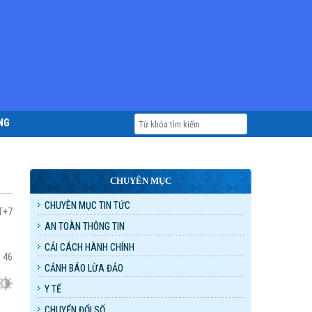
NG
CHUYÊN MỤC
CHUYÊN MỤC TIN TỨC
MT+7
AN TOÀN THÔNG TIN
CẢI CÁCH HÀNH CHÍNH
:
46
CẢNH BÁO LỪA ĐẢO
Y TẾ
CHUYỂN ĐỔI SỐ