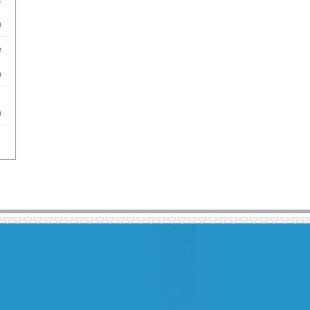
m
e
m
m