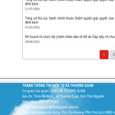
đính kèm
21/07/2026
Tổng số thủ tục hành chính thuộc thẩm quyền giải quyết của c
đính kèm
01/07/2026
Kế hoạch tổ chức lấy ý kiến nhân dân về Đề án Sắp xếp, tổ ch
09/06/2026
1
2
Space;
TRANG THÔNG TIN ĐIỆN TỬ XÃ THƯỢNG QUAN
Cơ quan chủ quản: UBND XÃ THƯỢNG QUAN
Địa chỉ: Thôn Nà Ngần, xã Thượng Quan, tỉnh Thái Nguyên
Điện thoại: 02093874283
Email: thuongquan@thainguyen.gov.vn
Chịu trách nhiệm nội dung: Chu Văn Hướng, Phó Chủ tịch UBND xã