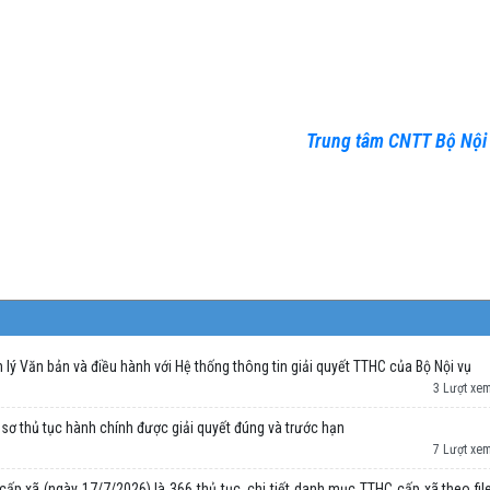
Trung tâm CNTT Bộ Nội
lý Văn bản và điều hành với Hệ thống thông tin giải quyết TTHC của Bộ Nội vụ
3 Lượt xe
ơ thủ tục hành chính được giải quyết đúng và trước hạn
7 Lượt xe
ấp xã (ngày 17/7/2026) là 366 thủ tục, chi tiết danh mục TTHC cấp xã theo fil