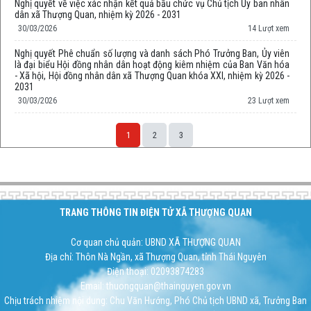
Nghị quyết về việc xác nhận kết quả bầu chức vụ Chủ tịch Ủy ban nhân
dân xã Thượng Quan, nhiệm kỳ 2026 - 2031
30/03/2026
14 Lượt xem
Nghị quyết Phê chuẩn số lượng và danh sách Phó Trưởng Ban, Ủy viên
là đại biểu Hội đồng nhân dân hoạt động kiêm nhiệm của Ban Văn hóa
- Xã hội, Hội đồng nhân dân xã Thượng Quan khóa XXI, nhiệm kỳ 2026 -
2031
30/03/2026
23 Lượt xem
1
2
3
Space;
TRANG THÔNG TIN ĐIỆN TỬ XÃ THƯỢNG QUAN
Cơ quan chủ quản: UBND XÃ THƯỢNG QUAN
Địa chỉ: Thôn Nà Ngần, xã Thượng Quan, tỉnh Thái Nguyên
Điện thoại: 02093874283
Email: thuongquan@thainguyen.gov.vn
Chịu trách nhiệm nội dung: Chu Văn Hướng, Phó Chủ tịch UBND xã, Trưởng Ban